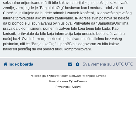
seksualno orijentisane reči ili bilo kakav materijal koji ne poštuje zakon vaše
zemlje, zemlje gde je “BanjalukaOrg” hostovan kao i međunarodni zakon.
Čineći to, rizikujete da budete odmah i zauvek izbačeni, uz obaveštenje vašeg
Internet provajdera ako mi tako zahtevamo. IP adrese svih postova se beleže
da bi pomogle u ispunjavanju ovih uslova. Prihvatate da “BanjalukaOrg” ima
prava da ukloni, izmeni, pomeri ili zatvori bilo koju temu bilo kada. Kao
korisnik, prihvatate da bilo koja informacija koju unesete bude sačuvana u
našoj bazi. Ove informacije neće biti prikazivane trećim licima bez vašeg
pristanka, niti će “BanjalukaOrg” ili phpBB biti odgovoran za bilo kakav
hakerski pokušaj da ovi podaci budu kompromitovani.
Index boarda
Sva vremena su u UTC UTC
Pokreće ga
phpBB
® Forum Software © phpBB Limited
Prevod -
www.CyberCom.rs
Privatnost
|
Uslovi