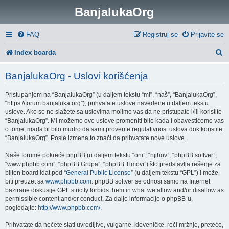
BanjalukaOrg
FAQ
Registruj se
Prijavite se
P
Index boarda
r
BanjalukaOrg - Uslovi korišćenja
e
Pristupanjem na “BanjalukaOrg” (u daljem tekstu “mi”, “naš”, “BanjalukaOrg”,
t
“https://forum.banjaluka.org”), prihvatate uslove navedene u daljem tekstu
r
uslove. Ako se ne slažete sa uslovima molimo vas da ne pristupate i/ili koristite
“BanjalukaOrg”. Mi možemo ove uslove promeniti bilo kada i obavestićemo vas
a
o tome, mada bi bilo mudro da sami proverite regulativnost uslova dok koristite
“BanjalukaOrg”. Posle izmena to znači da prihvatate nove uslove.
g
Naše forume pokreće phpBB (u daljem tekstu “oni”, “njihov”, “phpBB softver”,
a
“www.phpbb.com”, “phpBB Grupa”, “phpBB Timovi”) što predstavlja rešenje za
bilten board idat pod “
General Public License
” (u daljem tekstu “GPL”) i može
biti preuzet sa
www.phpbb.com
. phpBB softver se odnosi samo na Internet
bazirane diskusije GPL strictly forbids them in what we allow and/or disallow as
permissible content and/or conduct. Za dalje informacije o phpBB-u,
pogledajte:
http://www.phpbb.com/
.
Prihvatate da nećete slati uvredljive, vulgarne, kleveničke, reči mržnje, preteće,