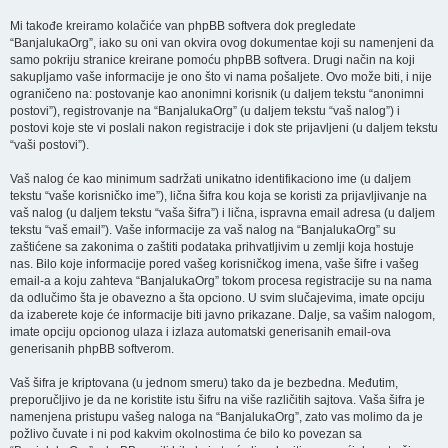
Mi takođe kreiramo kolačiće van phpBB softvera dok pregledate
“BanjalukaOrg”, iako su oni van okvira ovog dokumentae koji su namenjeni da
samo pokriju stranice kreirane pomoću phpBB softvera. Drugi način na koji
sakupljamo vaše informacije je ono što vi nama pošaljete. Ovo može biti, i nije
ograničeno na: postovanje kao anonimni korisnik (u daljem tekstu “anonimni
postovi”), registrovanje na “BanjalukaOrg” (u daljem tekstu “vaš nalog”) i
postovi koje ste vi poslali nakon registracije i dok ste prijavljeni (u daljem tekstu
“vaši postovi”).
Vaš nalog će kao minimum sadržati unikatno identifikaciono ime (u daljem
tekstu “vaše korisničko ime”), lična šifra kou koja se koristi za prijavljivanje na
vaš nalog (u daljem tekstu “vaša šifra”) i lična, ispravna email adresa (u daljem
tekstu “vaš email”). Vaše informacije za vaš nalog na “BanjalukaOrg” su
zaštićene sa zakonima o zaštiti podataka prihvatljivim u zemlji koja hostuje
nas. Bilo koje informacije pored vašeg korisničkog imena, vaše šifre i vašeg
email-a a koju zahteva “BanjalukaOrg” tokom procesa registracije su na nama
da odlučimo šta je obavezno a šta opciono. U svim slučajevima, imate opciju
da izaberete koje će informacije biti javno prikazane. Dalje, sa vašim nalogom,
imate opciju opcionog ulaza i izlaza automatski generisanih email-ova
generisanih phpBB softverom.
Vaš šifra je kriptovana (u jednom smeru) tako da je bezbedna. Međutim,
preporučljivo je da ne koristite istu šifru na više različitih sajtova. Vaša šifra je
namenjena pristupu vašeg naloga na “BanjalukaOrg”, zato vas molimo da je
požlivo čuvate i ni pod kakvim okolnostima će bilo ko povezan sa