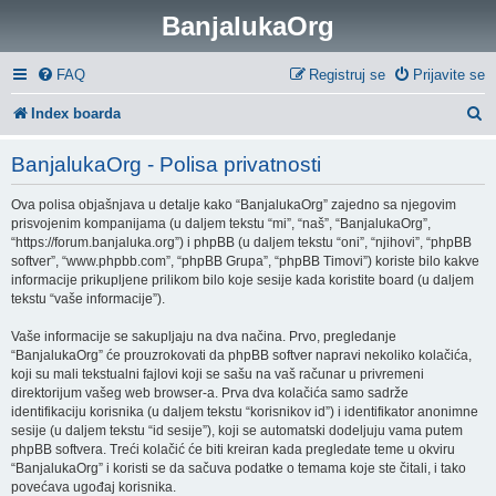
BanjalukaOrg
FAQ
Registruj se
Prijavite se
P
Index boarda
r
BanjalukaOrg - Polisa privatnosti
e
Ova polisa objašnjava u detalje kako “BanjalukaOrg” zajedno sa njegovim
t
prisvojenim kompanijama (u daljem tekstu “mi”, “naš”, “BanjalukaOrg”,
r
“https://forum.banjaluka.org”) i phpBB (u daljem tekstu “oni”, “njihovi”, “phpBB
softver”, “www.phpbb.com”, “phpBB Grupa”, “phpBB Timovi”) koriste bilo kakve
a
informacije prikupljene prilikom bilo koje sesije kada koristite board (u daljem
tekstu “vaše informacije”).
g
Vaše informacije se sakupljaju na dva načina. Prvo, pregledanje
a
“BanjalukaOrg” će prouzrokovati da phpBB softver napravi nekoliko kolačića,
koji su mali tekstualni fajlovi koji se sašu na vaš računar u privremeni
direktorijum vašeg web browser-a. Prva dva kolačića samo sadrže
identifikaciju korisnika (u daljem tekstu “korisnikov id”) i identifikator anonimne
sesije (u daljem tekstu “id sesije”), koji se automatski dodeljuju vama putem
phpBB softvera. Treći kolačić će biti kreiran kada pregledate teme u okviru
“BanjalukaOrg” i koristi se da sačuva podatke o temama koje ste čitali, i tako
povećava ugođaj korisnika.