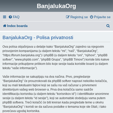
BanjalukaOrg
FAQ
Registruj se
Prijavite se
P
Index boarda
r
BanjalukaOrg - Polisa privatnosti
e
Ova polisa objašnjava u detalje kako “BanjalukaOrg” zajedno sa njegovim
t
prisvojenim kompanijama (u daljem tekstu “mi”, “naš”, “BanjalukaOrg”,
r
“https://forum.banjaluka.org”) i phpBB (u daljem tekstu “oni”, “njihovi”, “phpBB
softver”, “www.phpbb.com”, “phpBB Grupa”, “phpBB Timovi”) koriste bilo kakve
a
informacije prikupljene prilikom bilo koje sesije kada koristite board (u daljem
tekstu “vaše informacije”).
g
Vaše informacije se sakupljaju na dva načina. Prvo, pregledanje
a
“BanjalukaOrg” će prouzrokovati da phpBB softver napravi nekoliko kolačića,
koji su mali tekstualni fajlovi koji se sašu na vaš računar u privremeni
direktorijum vašeg web browser-a. Prva dva kolačića samo sadrže
identifikaciju korisnika (u daljem tekstu “korisnikov id”) i identifikator anonimne
sesije (u daljem tekstu “id sesije”), koji se automatski dodeljuju vama putem
phpBB softvera. Treći kolačić će biti kreiran kada pregledate teme u okviru
“BanjalukaOrg” i koristi se da sačuva podatke o temama koje ste čitali, i tako
povećava ugođaj korisnika.