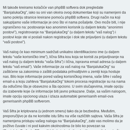
Mi takođe kreiramo kolačiće van phpBB softvera dok pregledate
“BanjalukaOrg”, iako su oni van okvira ovog dokumentae koji su namenjeni da
samo pokriju stranice kreirane pomoću phpBB softvera. Drugi način na koji
sakupljamo vaše informacije je ono što vi nama pošaljete. Ovo može biti, i nije
ograničeno na: postovanje kao anonimni korisnik (u daljem tekstu “anonimni
postovi”), registrovanje na “BanjalukaOrg” (u daljem tekstu “vaš nalog”) i
postovi koje ste vi poslali nakon registracije i dok ste prijavljeni (u daljem tekstu
“vaši postovi”).
Vaš nalog će kao minimum sadržati unikatno identifikaciono ime (u daljem
tekstu “vaše korisničko ime”), lična šifra kou koja se koristi za prijavljivanje na
vaš nalog (u daljem tekstu “vaša šifra”) i lična, ispravna email adresa (u daljem
tekstu “vaš email”). Vaše informacije za vaš nalog na “BanjalukaOrg” su
zaštićene sa zakonima o zaštiti podataka prihvatljivim u zemlji koja hostuje
nas. Bilo koje informacije pored vašeg korisničkog imena, vaše šifre i vašeg
email-a a koju zahteva “BanjalukaOrg” tokom procesa registracije su na nama
da odlučimo šta je obavezno a šta opciono. U svim slučajevima, imate opciju
da izaberete koje će informacije biti javno prikazane. Dalje, sa vašim nalogom,
imate opciju opcionog ulaza i izlaza automatski generisanih email-ova
generisanih phpBB softverom.
Vaš šifra je kriptovana (u jednom smeru) tako da je bezbedna. Međutim,
preporučljivo je da ne koristite istu šifru na više različitih sajtova. Vaša šifra je
namenjena pristupu vašeg naloga na “BanjalukaOrg”, zato vas molimo da je
požlivo čuvate i ni pod kakvim okolnostima će bilo ko povezan sa