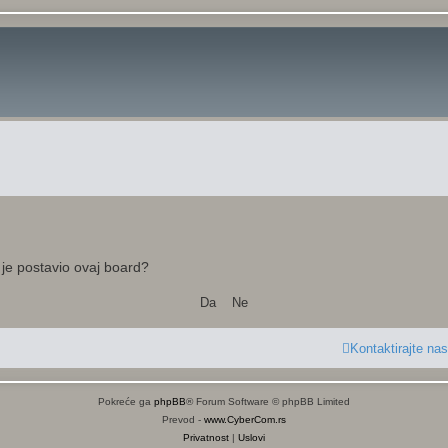
e je postavio ovaj board?
Kontaktirajte nas
Pokreće ga
phpBB
® Forum Software © phpBB Limited
Prevod -
www.CyberCom.rs
Privatnost
|
Uslovi