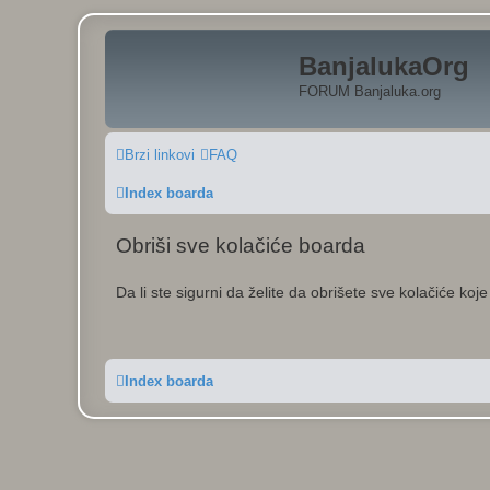
BanjalukaOrg
FORUM Banjaluka.org
Brzi linkovi
FAQ
Index boarda
Obriši sve kolačiće boarda
Da li ste sigurni da želite da obrišete sve kolačiće koj
Index boarda