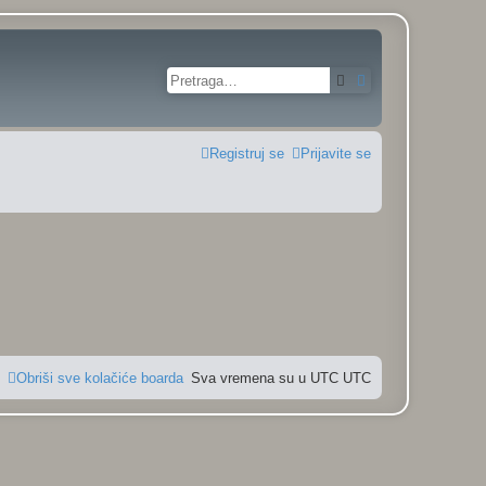
Pretraga
Napredna pretra
Registruj se
Prijavite se
Obriši sve kolačiće boarda
Sva vremena su u UTC UTC