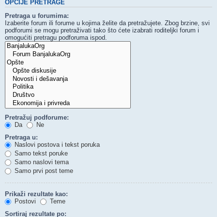
OPCIJE PRETRAGE
Pretraga u forumima:
Izaberite forum ili forume u kojima želite da pretražujete. Zbog brzine, svi
podforumi se mogu pretraživati tako što ćete izabrati roditeljki forum i
omogućiti pretragu podforuma ispod.
Pretražuj podforume:
Da
Ne
Pretraga u:
Naslovi postova i tekst poruka
Samo tekst poruke
Samo naslovi tema
Samo prvi post teme
Prikaži rezultate kao:
Postovi
Teme
Sortiraj rezultate po: