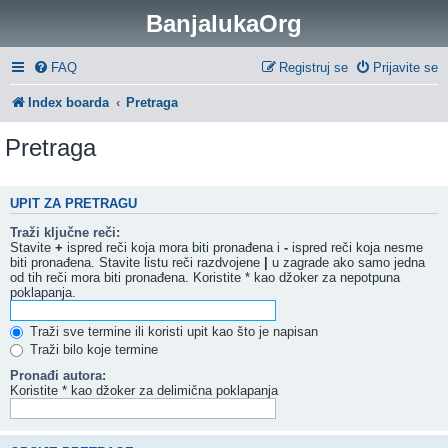
BanjalukaOrg
FAQ
Registruj se
Prijavite se
Index boarda
Pretraga
Pretraga
UPIT ZA PRETRAGU
Traži ključne reči:
Stavite
+
ispred reči koja mora biti pronađena i
-
ispred reči koja nesme
biti pronađena. Stavite listu reči razdvojene
|
u zagrade ako samo jedna
od tih reči mora biti pronađena. Koristite * kao džoker za nepotpuna
poklapanja.
Traži sve termine ili koristi upit kao što je napisan
Traži bilo koje termine
Pronađi autora:
Koristite * kao džoker za delimična poklapanja