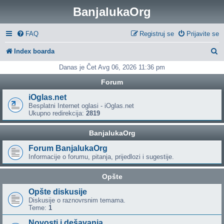
BanjalukaOrg
FAQ
Registruj se
Prijavite se
P
Index boarda
r
Danas je Čet Avg 06, 2026 11:36 pm
e
Forum
t
iOglas.net
Besplatni Internet oglasi - iOglas.net
r
Ukupno redirekcija:
2819
a
BanjalukaOrg
g
Forum BanjalukaOrg
a
Informacije o forumu, pitanja, prijedlozi i sugestije.
Opšte
Opšte diskusije
Diskusije o raznovrsnim temama.
Teme:
1
Novosti i dešavanja